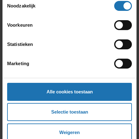
Offerte aanvragen
Noodzakelijk
Voorkeuren
Volkswagen Tiguan
€
1.149,00
/ 1 maand
Statistieken
Offerte aanvragen
Marketing
Volkswagen ID.4
Alle cookies toestaan
€
1.219,00
/ 1 maand
Offerte aanvragen
Selectie toestaan
Weigeren
Volkswagen ID.5