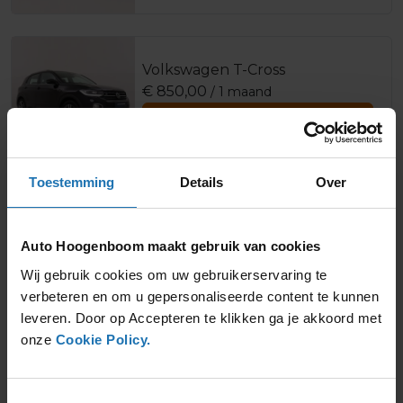
Volkswagen T-Cross
€
850,00
/ 1 maand
Offerte aanvragen
Toestemming
Details
Over
Volkswagen Taigo
€
850,00
/ 1 maand
Auto Hoogenboom maakt gebruik van cookies
Offerte aanvragen
Wij gebruik cookies om uw gebruikerservaring te
verbeteren en om u gepersonaliseerde content te kunnen
leveren. Door op Accepteren te klikken ga je akkoord met
onze
Cookie Policy.
Volkswagen T-Roc
€
910,00
/ 1 maand
Toestemmingsselectie