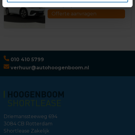
€
1.316,00
/ 1 maand
Offerte aanvragen
010 410 5799
verhuur@autohoogenboom.nl
Driemanssteeweg 694
3084 CB
Rotterdam
Shortlease Zakelijk