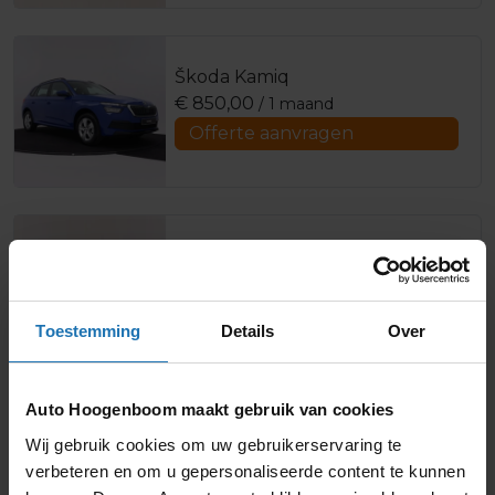
Škoda Kamiq
€
850,00
/ 1 maand
Offerte aanvragen
Škoda Kodiaq
€
1.360,00
/ 1 maand
Offerte aanvragen
Toestemming
Details
Over
Auto Hoogenboom maakt gebruik van cookies
Škoda Enyaq
Wij gebruik cookies om uw gebruikerservaring te
€
1.219,00
/ 1 maand
verbeteren en om u gepersonaliseerde content te kunnen
Offerte aanvragen