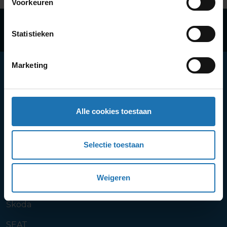
Voorkeuren
010 410 5799
Statistieken
verhuur@autohoogenboom.nl
Marketing
Alle cookies toestaan
Driemanssteeweg 694
3084 CB
Rotterdam
Shortlease Zakelijk
Selectie toestaan
Volkswagen
Weigeren
Volkswagen Bedrijfswagen
Škoda
SEAT