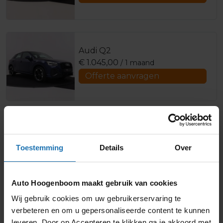
Audi Q2
€
1.045,00
/ 1 maand
Offerte aanvragen
Audi Q3
€
1.611,00
/ 1 maand
Toestemming
Details
Over
Offerte aanvragen
Auto Hoogenboom maakt gebruik van cookies
Wij gebruik cookies om uw gebruikerservaring te
verbeteren en om u gepersonaliseerde content te kunnen
Audi Q4
leveren. Door op Accepteren te klikken ga je akkoord met