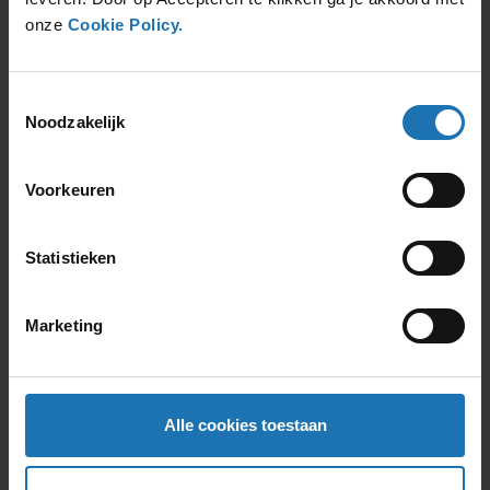
€
1.481,00
/ 1 maand
onze
Cookie Policy.
Offerte aanvragen
Toestemmingsselectie
Noodzakelijk
Audi Q4 Sportback
€
1.526,00
/ 1 maand
Voorkeuren
Offerte aanvragen
Statistieken
Marketing
Audi Q5
€
2.143,00
/ 1 maand
Offerte aanvragen
Alle cookies toestaan