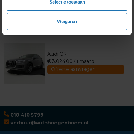
Selectie toestaan
Audi Q5 Sportback
€
2.382,00
/ 1 maand
Offerte aanvragen
Weigeren
Audi Q7
€
3.024,00
/ 1 maand
Offerte aanvragen
010 410 5799
verhuur@autohoogenboom.nl