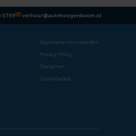
0 5799
verhuur@autohoogenboom.nl
Algemene voorwaarden
Privacy Policy
Disclaimer
Cookiebeleid