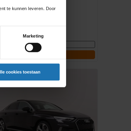
ent te kunnen leveren. Door
koda Scala
e royale Hatchback!
Marketing
850,00
/ 1 maand
Bekijk deze auto
Offerte aanvragen
lle cookies toestaan