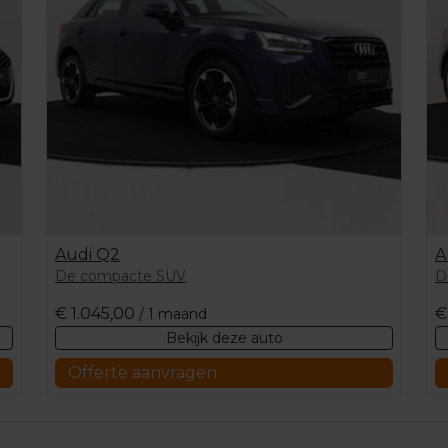
Audi Q2
A
De compacte SUV
D
€
1.045,00
€
/ 1 maand
Bekijk deze auto
Offerte aanvragen