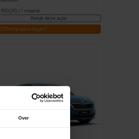
910,00
/ 1 maand
Bekijk deze auto
Offerte aanvragen
Over