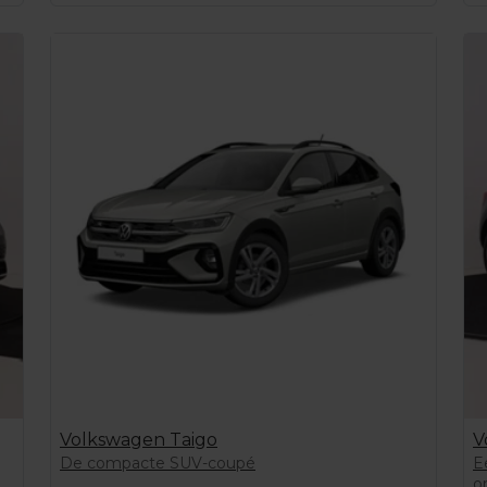
Volkswagen Taigo
V
De compacte SUV-coupé
E
o