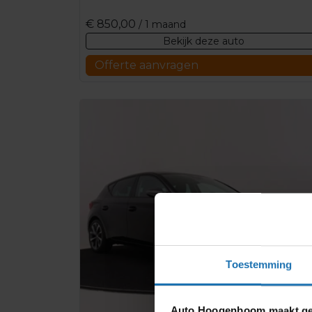
€
850,00
/ 1 maand
Bekijk deze auto
Offerte aanvragen
Toestemming
Auto Hoogenboom maakt geb