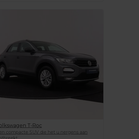
olkswagen T-Roc
en compacte SUV die het u nergens aan
ntbreekt