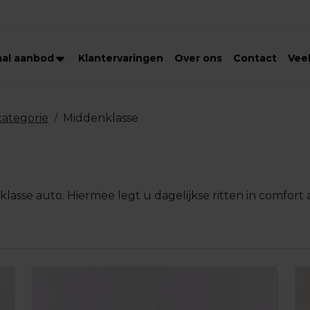
aal aanbod
Klantervaringen
Over ons
Contact
Vee
categorie
Middenklasse
klasse auto. Hiermee legt u dagelijkse ritten in comfort 