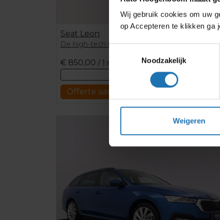
Wij gebruik cookies om uw ge
op Accepteren te klikken ga
Seat Leon
De high-tech hatchback
Toestemmingsselectie
Noodzakelijk
€
850,00
/ 1 maand
Bekijk deze auto
Offerte aanvragen
Weigeren