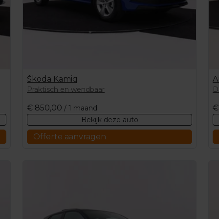
Škoda Kamiq
A
Praktisch en wendbaar
D
€
850,00
€
/ 1 maand
Bekijk deze auto
Offerte aanvragen