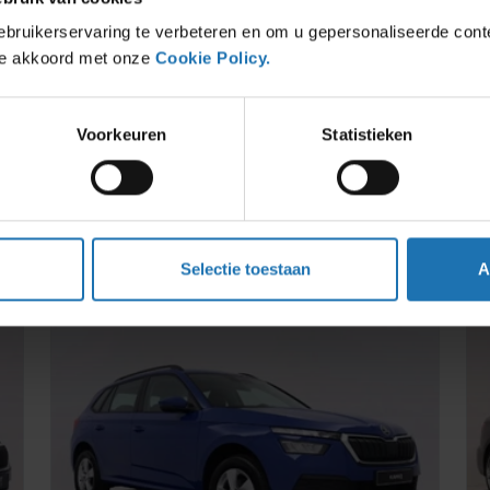
bruikerservaring te verbeteren en om u gepersonaliseerde cont
 je akkoord met onze
Cookie Policy.
Seat Arona
Š
De compacte SUV van SEAT
D
Voorkeuren
Statistieken
€
850,00
€
/ 1 maand
Bekijk deze auto
Offerte aanvragen
Selectie toestaan
A