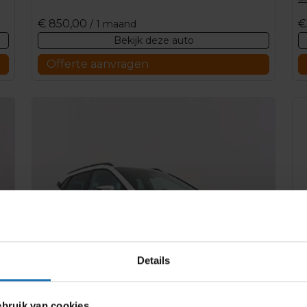
€
850,00
€
/ 1 maand
Bekijk deze auto
Offerte aanvragen
Details
ruik van cookies