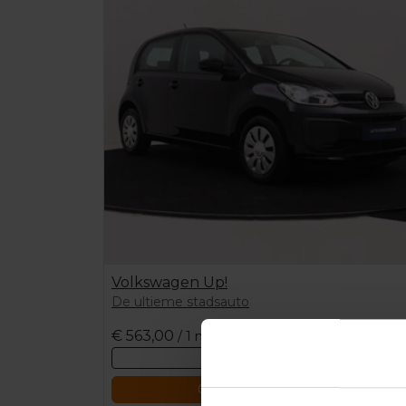
Volkswagen Up!
De ultieme stadsauto
€
563,00
/ 1 maand
Bekijk deze auto
Offerte aanvragen