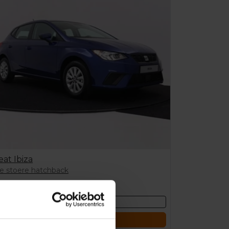
eat Ibiza
e stoere hatchback
712,00
/ 1 maand
Bekijk deze auto
Offerte aanvragen