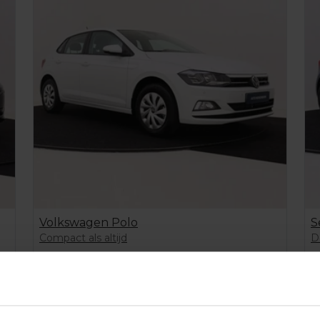
Volkswagen Polo
S
Compact als altijd
D
€
712,00
€
/ 1 maand
Bekijk deze auto
Offerte aanvragen