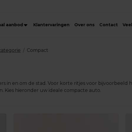
aal aanbod
Klantervaringen
Over ons
Contact
Vee
categorie
Compact
rs in en om de stad. Voor korte ritjes voor bijvoorbeeld
in. Kies hieronder uw ideale compacte auto.