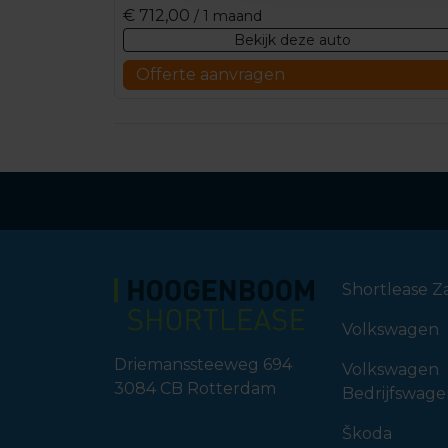
€
712,00
/ 1 maand
Bekijk deze auto
Offerte aanvragen
Shortlease Za
Volkswagen
Driemanssteeweg 694
Volkswagen
3084 CB
Rotterdam
Bedrijfswag
Škoda