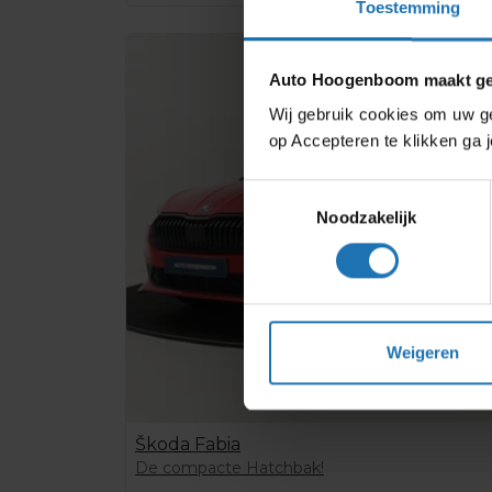
Toestemming
Auto Hoogenboom maakt geb
Wij gebruik cookies om uw ge
op Accepteren te klikken ga
Toestemmingsselectie
Noodzakelijk
Weigeren
Škoda Fabia
De compacte Hatchbak!