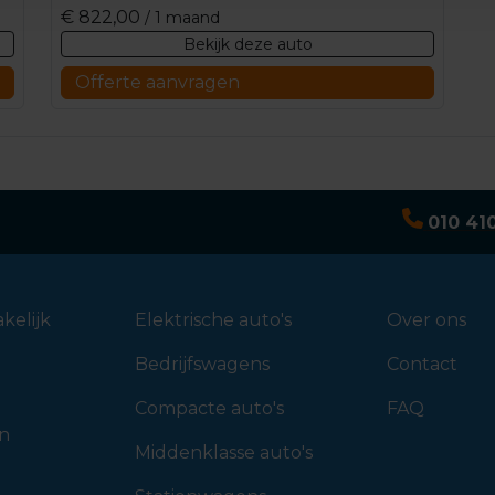
€
822,00
/ 1 maand
Bekijk deze auto
Offerte aanvragen
010 41
kelijk
Elektrische auto's
Over ons
Bedrijfswagens
Contact
Compacte auto's
FAQ
en
Middenklasse auto's