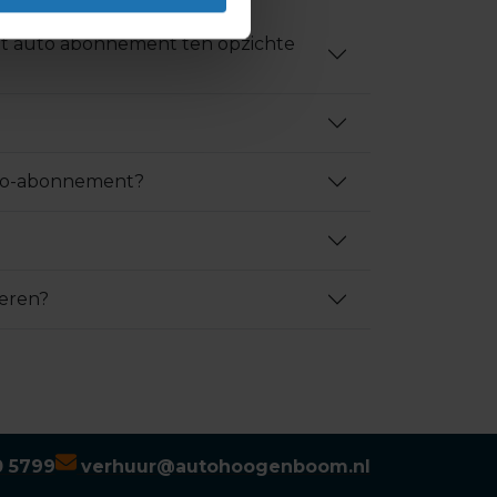
 het auto abonnement ten opzichte
auto-abonnement?
ieren?
0 5799
verhuur@autohoogenboom.nl