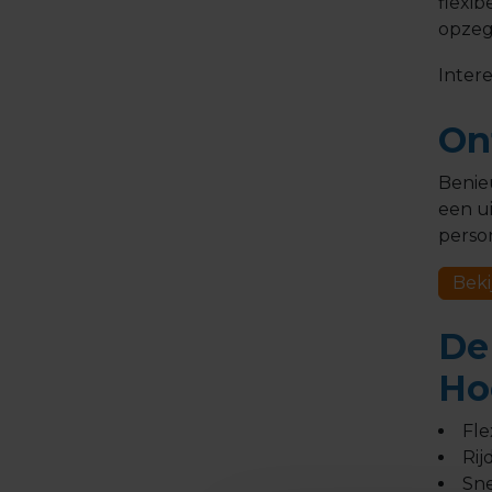
flexib
opzeg
Inter
On
Benie
een ui
perso
Beki
De
Ho
Fle
Rij
Sne