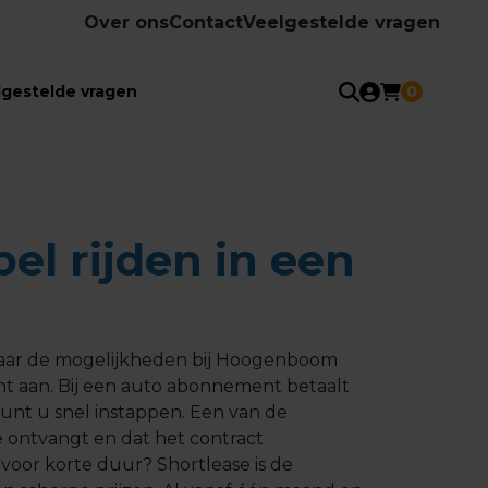
Over ons
Contact
Veelgestelde vragen
lgestelde vragen
0
bel rijden in een
g naar de mogelijkheden bij Hoogenboom
nt aan. Bij een auto abonnement betaalt
kunt u snel instappen. Een van de
 ontvangt en dat het contract
voor korte duur? Shortlease is de