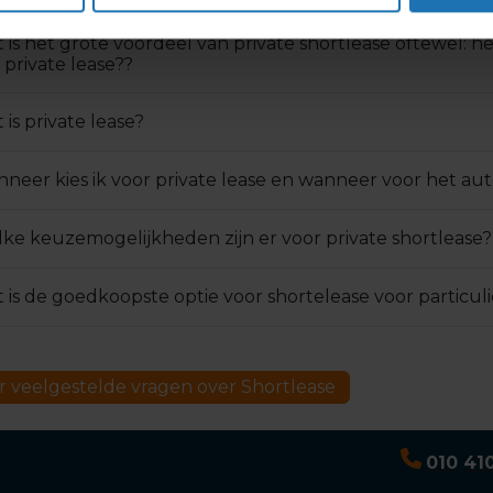
 is het grote voordeel van private shortlease oftewel:
 private lease??
 is private lease?
neer kies ik voor private lease en wanneer voor het 
ke keuzemogelijkheden zijn er voor private shortlease?
 is de goedkoopste optie voor shortelease voor particul
 veelgestelde vragen over Shortlease
010 41