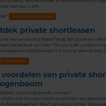
ele oplossing. Nieuwe en zeer jonge kwaliteitsauto's te
baar wanneer u wilt.
esse?
Vraag een offerte aan
tdek private shortleasen
uwd naar private shortlease? Vraag dan bij ons een off
tgebreid aanbod van meer 700 auto’s die u snel kunt rij
nenwagens en bedrijfswagens. U kunt al rijden binnen 2
jk het aanbod
 voordelen van private shor
ogenboom
xibiliteit: Geen langlopende contract. =
d altijd in het nieuwste model en profiteer van geavanc
lle beschikbaarheid: Direct de weg op zonder lange wac