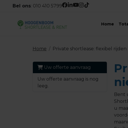
Bel ons
:
010 410 5799
Home
Tot
Home
Private shortlease: flexibel rijde
Pr
Uw offerte aanvraag
ni
Uw offerte aanvraag is nog
leeg.
Bent 
Short
u maan
voord
maand