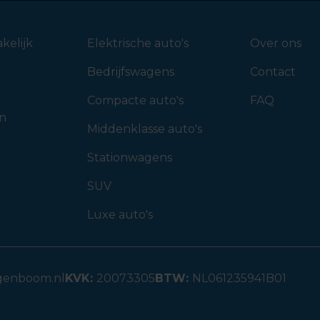
kelijk
Elektrische auto's
Over ons
Bedrijfswagens
Contact
Compacte auto's
FAQ
en
Middenklasse auto's
Stationwagens
SUV
Luxe auto's
genboom.nl
KVK:
20073305
BTW:
NL061235941B01