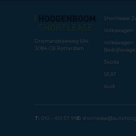
Shortlease Za
Volkswagen
Driemanssteeweg 694
Volkswagen
3084 CB
Rotterdam
Bedrijfswag
Škoda
SEAT
Audi
T:
010 – 410 57 99
E:
shortlease@autohoo