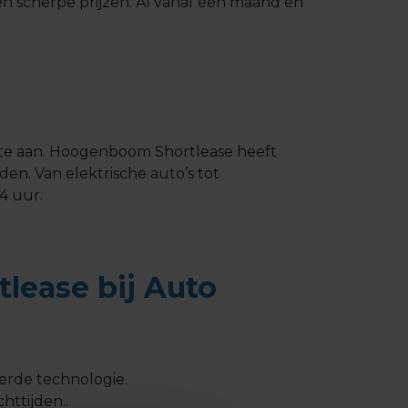
gen scherpe prijzen. Al vanaf één maand en
erte aan. Hoogenboom Shortlease heeft
den. Van elektrische auto’s tot
4 uur.
tlease bij Auto
eerde technologie.
httijden..