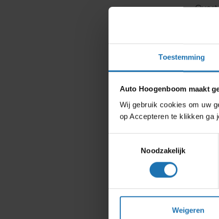
Overt
Offe
Toestemming
Wat
he
Auto Hoogenboom maakt geb
Wij gebruik cookies om uw ge
Bij Pr
op Accepteren te klikken ga
wegen
abonne
Toestemmingsselectie
instap
Noodzakelijk
short
Priv
Vee
Weigeren